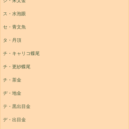
シ・朱文金
ス・水泡眼
セ・青文魚
タ・丹頂
チ・キャリコ蝶尾
チ・更紗蝶尾
チ・茶金
ヂ・地金
テ・黒出目金
デ・出目金