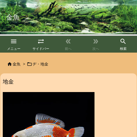
金魚





メニュー
サイドバー
前へ
次へ
検索
金魚
>
ヂ・地金


地金