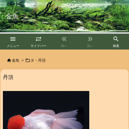
金魚





メニュー
サイドバー
前へ
次へ
検索
金魚
>
タ・丹頂


丹頂