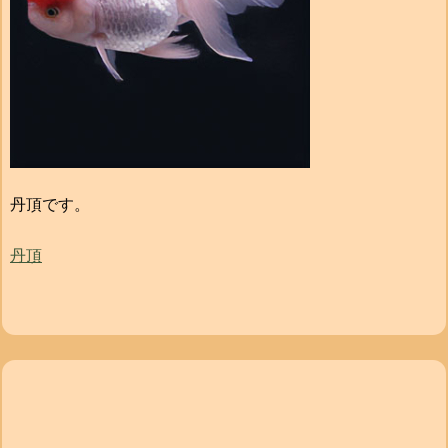
丹頂です。
丹頂