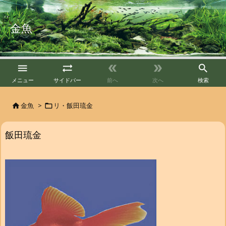
金魚





メニュー
サイドバー
前へ
次へ
検索
金魚
>
リ・飯田琉金


飯田琉金